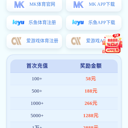
要闻
视
频
企业动态
咨询
地
国资动态
建筑
建材
民爆
设计
开
西藏天
建材板
民爆业
西藏自
路主要
块业务
务以西
治区建
党的二十
承揽建
主要以
藏高争
筑勘察
筑施工
生产、
民爆股
设计院
CULTURAL
PARTY
TECHNOLOGICAL
HUMAN
大
工程,包
销售高
份有限
（简
BRAND
BUILDING
RESOURC
括公
争牌水
公司为
称：西
科
路、市
泥为主,
主，公
藏院）
品
党
人
技
专题专栏
政、桥
并以生
司成立
创建于1