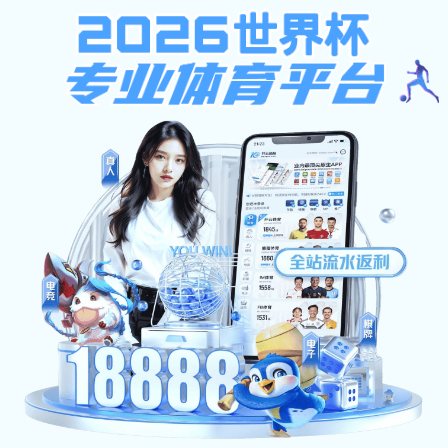
65体育中国,澳客下载
首 页
关于我们
ku112net酷游体育简介
非凡娱乐团队
首页
关于
中国
党的
业务
科技
社会
人力
ku112net
投资
联系
股权架构
发展历程
我们
体育
建设
领域
创新
责任
资源
酷游
者关
我们
中国体育彩票app中心
彩票
体育
系
ku112net酷游体育要闻
企业动态
app
文化
国资动态
党的二十大
中心
专题专栏
党的建设
党风廉政
基础党务
载体活动
制度机制
党务队伍